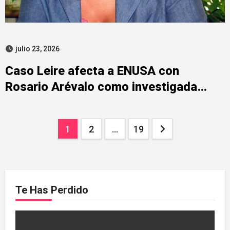
julio 23, 2026
Caso Leire afecta a ENUSA con
Rosario Arévalo como investigada
principal
Paginación
1
2
…
19
de
entradas
Te Has Perdido