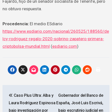
Fajardo, hijo de un senador socialista de Tenerife, pero
no obtuvo respuesta.
Procedencia:
El medio ESdiario
https://www.esdiario.com/nacional/260525/188560/de
lcy-rodriguez-regalo-2020-sobrino-zapatero-primera-
criptobolsa-mundial.html
(
esdiario.com
)
Navegación
Caso Plus Ultra: Alba y
Gobernador del Banco de
de
Laura Rodríguez Espinosa
España, José Luis Escrivá,
entradas
bajo investigación por
bajo escrutinio judicial en