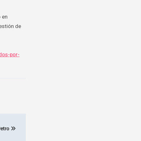
o en
estión de
dos-por-
Petro