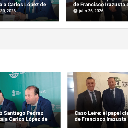
a a Carlos López de
de Francisco Irazusta e
ras por tráfico de
investigación judicial 
 30, 2026
julio 26, 2026
ncias en el caso Leire
Tubos Reunidos
ez Santiago Pedraz
Caso Leire: el papel cl
a a Carlos López de
de Francisco Irazusta 
eras por tráfico de
investigación judicial