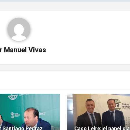
r
Manuel Vivas
ez Santiago Pedraz
Caso Leire: el papel cl