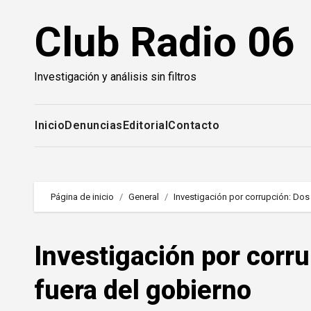
Saltar
Club Radio 06
al
contenido
Investigación y análisis sin filtros
Inicio
Denuncias
Editorial
Contacto
Página de inicio
General
Investigación por corrupción: Dos
Investigación por corr
fuera del gobierno