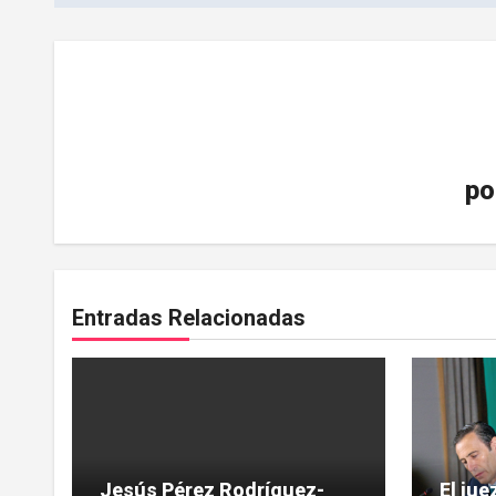
entradas
po
Entradas Relacionadas
Jesús Pérez Rodríguez-
El ju