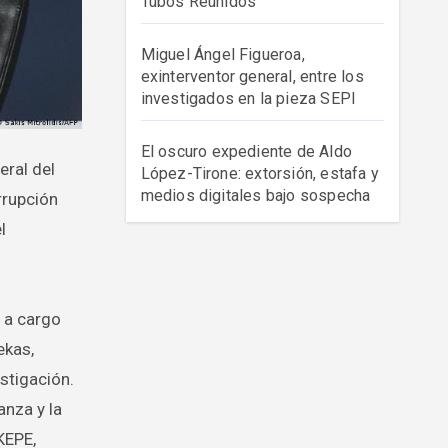
Tubos Reunidos
Miguel Ángel Figueroa,
exinterventor general, entre los
investigados en la pieza SEPI
El oscuro expediente de Aldo
López-Tirone: extorsión, estafa y
medios digitales bajo sospecha
rrupción
l
 a cargo
ekas,
stigación.
anza y la
KEPE,