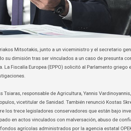
 su dimisión tras ser vinculados a un caso de presunta co
. La Fiscalía Europea (EPPO) solicitó al Parlamento griego e
stigaciones.
 Tsiaras, responsable de Agricultura, Yannis Vardinoyannis,
tzopulos, vicetitular de Sanidad. También renunció Kostas Skr
re los trece legisladores conservadores que están bajo inve
ipado en actos vinculados con malversación, abuso de confi
e fondos agrícolas administrados por la agencia estatal OPE