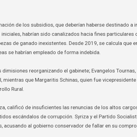
nación de los subsidios, que deberían haberse destinado a in
iniciales, habrían sido canalizados hacia fines particulares 
bezas de ganado inexistentes. Desde 2019, se calcula que e
eas se habrían empleado de forma indebida.
as dimisiones reorganizando el gabinete; Evangelos Tournas,
il, mientras que Margaritis Schinas, quien fue vicepresidente
ollo Rural.
za, calificó de insuficientes las renuncias de los altos cargo
tidos escándalos de corrupción. Syriza y el Partido Socialis
as, acusando al gobierno conservador de fallar en su compr