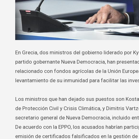
En Grecia, dos ministros del gobierno liderado por Kyriakos Mitsotakis, junto a un viceministro y el secretario general del
partido gobernante Nueva Democracia, han presentado
relacionado con fondos agrícolas de la Unión Europea
levantamiento de su inmunidad para facilitar las inve
Los ministros que han dejado sus puestos son Kostas
de Protección Civil y Crisis Climática, y Dimitris Var
secretario general de Nueva Democracia, incluido ent
De acuerdo con la EPPO, los acusados habrían partic
emisión de certificados falsificados en la gestión d