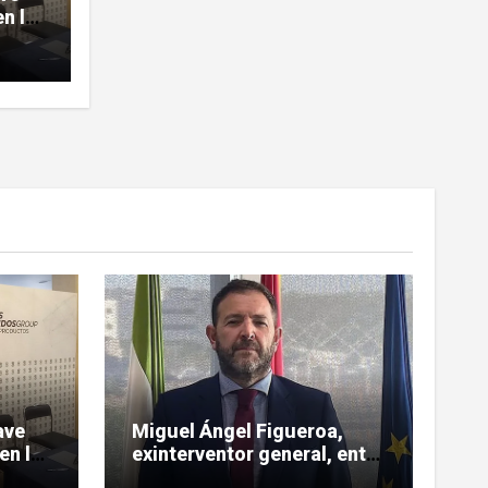
n la
sobre
ave
Miguel Ángel Figueroa,
en la
exinterventor general, entre
 sobre
los investigados en la pieza