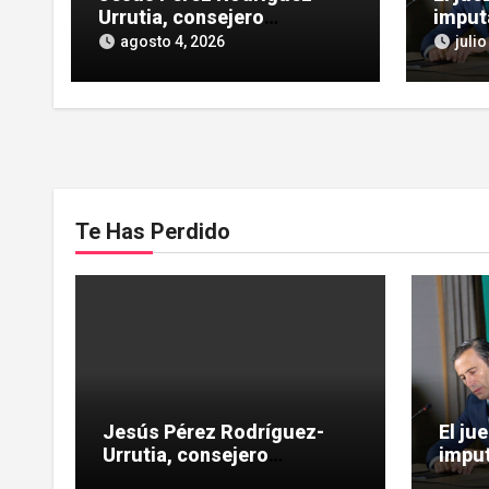
Urrutia, consejero
imput
independiente, vinculado a
las He
agosto 4, 2026
julio
maniobras en el rescate de
influe
Tubos Reunidos
Te Has Perdido
Jesús Pérez Rodríguez-
El ju
Urrutia, consejero
imput
independiente, vinculado a
las H