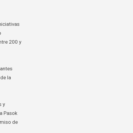
iciativas
o
ntre 200 y
 antes
 de la
s y
ta Pasok
omiso de