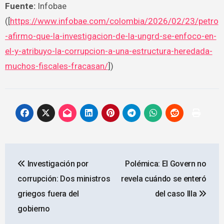
Fuente:
Infobae
([
https://www.infobae.com/colombia/2026/02/23/petro
-afirmo-que-la-investigacion-de-la-ungrd-se-enfoco-en-
el-y-atribuyo-la-corrupcion-a-una-estructura-heredada-
muchos-fiscales-fracasan/
])
Navegación
Investigación por
Polémica: El Govern no
de
corrupción: Dos ministros
revela cuándo se enteró
entradas
griegos fuera del
del caso Illa
gobierno