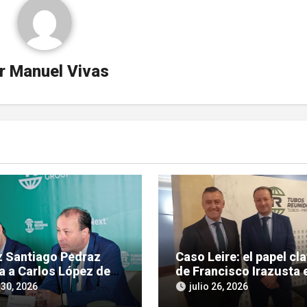
r
Manuel Vivas
ez Santiago Pedraz
Caso Leire: el papel cl
a a Carlos López de
de Francisco Irazusta e
ras por tráfico de
investigación judicial 
 30, 2026
julio 26, 2026
ncias en el caso Leire
Tubos Reunidos