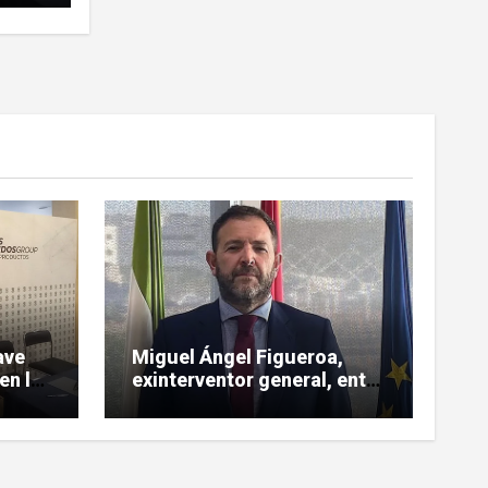
ave
Miguel Ángel Figueroa,
en la
exinterventor general, entre
 sobre
los investigados en la pieza
SEPI