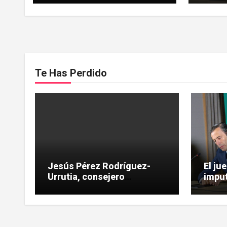
Tubos Reunidos
Te Has Perdido
Jesús Pérez Rodríguez-
El ju
Urrutia, consejero
imput
independiente, vinculado a
las H
maniobras en el rescate de
influ
Tubos Reunidos