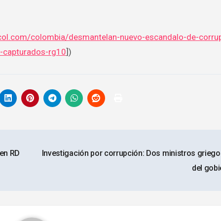
acol.com/colombia/desmantelan-nuevo-escandalo-de-corrup
e-capturados-rg10
])
 en RD
Investigación por corrupción: Dos ministros griego
del gob