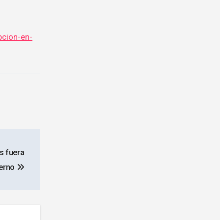
cion-en-
s fuera
ierno