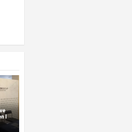
ave
n la
sobre