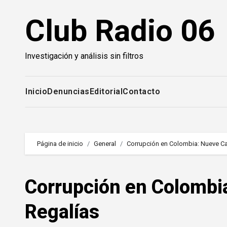
Saltar
Club Radio 06
al
contenido
Investigación y análisis sin filtros
Inicio
Denuncias
Editorial
Contacto
Página de inicio
General
Corrupción en Colombia: Nueve C
Corrupción en Colombi
Regalías