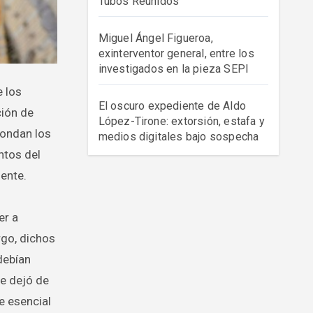
Tubos Reunidos
Miguel Ángel Figueroa,
exinterventor general, entre los
investigados en la pieza SEPI
El oscuro expediente de Aldo
ción de
López-Tirone: extorsión, estafa y
rondan los
medios digitales bajo sospecha
ntos del
ente.
er a
rgo, dichos
debían
e dejó de
e esencial