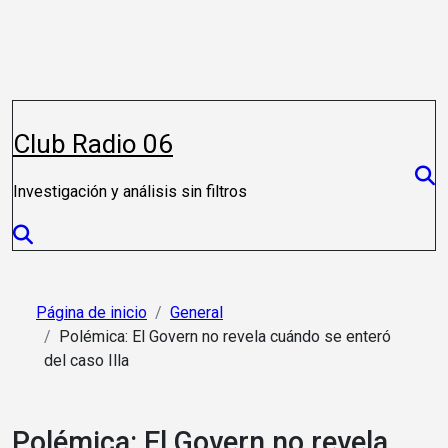
Saltar
al
contenido
Club Radio 06
Investigación y análisis sin filtros
Página de inicio
General
Polémica: El Govern no revela cuándo se enteró
del caso Illa
Polémica: El Govern no revela