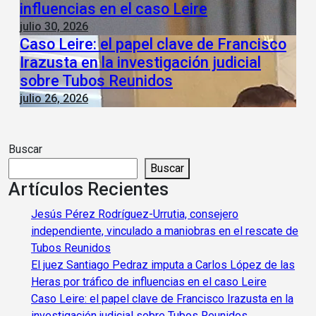
influencias en el caso Leire
julio 30, 2026
Caso Leire: el papel clave de Francisco
Irazusta en la investigación judicial
sobre Tubos Reunidos
julio 26, 2026
Buscar
Buscar
Artículos Recientes
Jesús Pérez Rodríguez-Urrutia, consejero
independiente, vinculado a maniobras en el rescate de
Tubos Reunidos
El juez Santiago Pedraz imputa a Carlos López de las
Heras por tráfico de influencias en el caso Leire
Caso Leire: el papel clave de Francisco Irazusta en la
investigación judicial sobre Tubos Reunidos