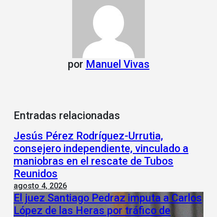
por
Manuel Vivas
Entradas relacionadas
Jesús Pérez Rodríguez-Urrutia,
consejero independiente, vinculado a
maniobras en el rescate de Tubos
Reunidos
agosto 4, 2026
El juez Santiago Pedraz imputa a Carlos
López de las Heras por tráfico de