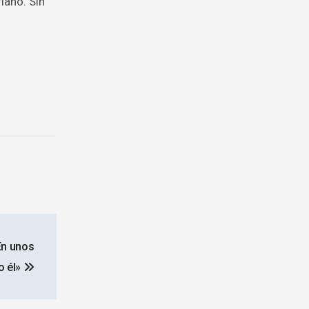
iano. Sin
En unos
o él»