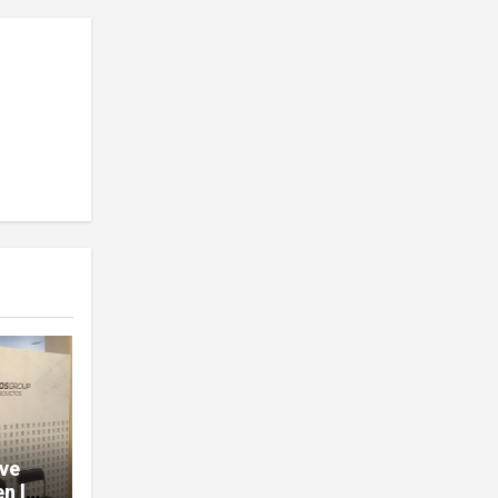
ave
n la