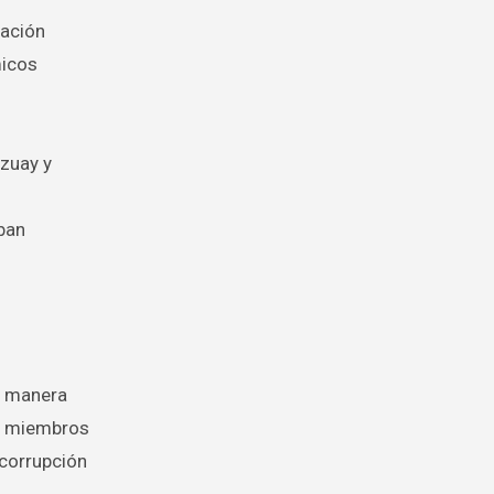
ración
micos
Azuay y
ban
de manera
 y miembros
 corrupción