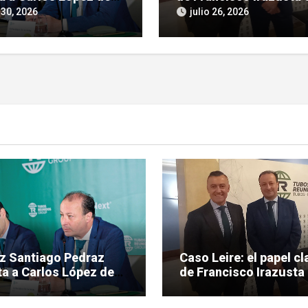
ras por tráfico de
investigación judicial 
 30, 2026
julio 26, 2026
ncias en el caso Leire
Tubos Reunidos
ez Santiago Pedraz
Caso Leire: el papel cl
a a Carlos López de
de Francisco Irazusta 
eras por tráfico de
investigación judicial
encias en el caso Leire
Tubos Reunidos