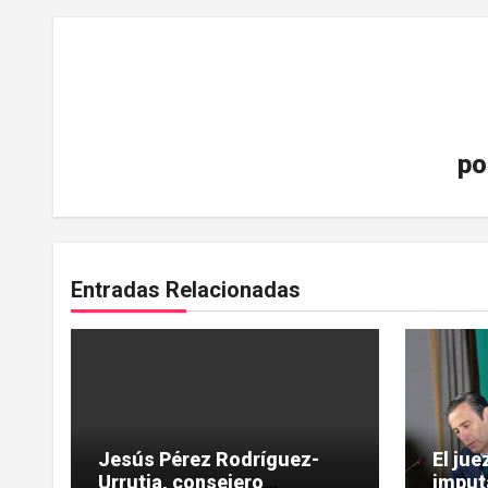
po
Entradas Relacionadas
Jesús Pérez Rodríguez-
El ju
Urrutia, consejero
imput