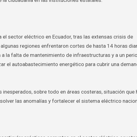
e la ciudadanía en las instituciones estatales.
el sector eléctrico en Ecuador, tras las extensas crisis de
algunas regiones enfrentaron cortes de hasta 14 horas diar
 a la falta de mantenimiento de infraestructuras y a un peri
izar el autoabastecimiento energético para cubrir una dema
 inesperados, sobre todo en áreas costeras, situación que 
solver las anomalías y fortalecer el sistema eléctrico nacion