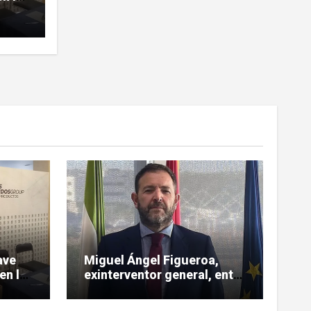
sobre
ave
Miguel Ángel Figueroa,
en la
exinterventor general, entre
 sobre
los investigados en la pieza
SEPI