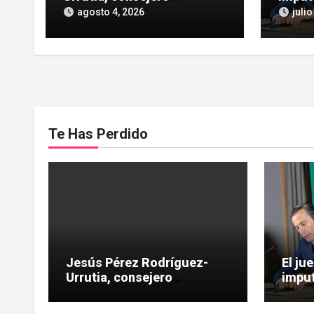
independiente, vinculado a
las He
agosto 4, 2026
julio
maniobras en el rescate de
influe
Tubos Reunidos
Te Has Perdido
Jesús Pérez Rodríguez-
El ju
Urrutia, consejero
imput
independiente, vinculado a
las H
maniobras en el rescate de
influ