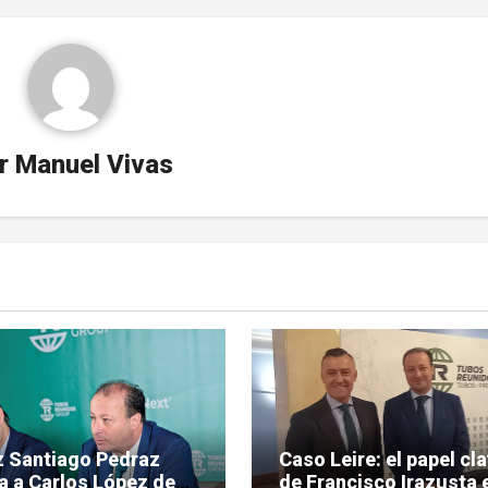
r
Manuel Vivas
ez Santiago Pedraz
Caso Leire: el papel cl
a a Carlos López de
de Francisco Irazusta e