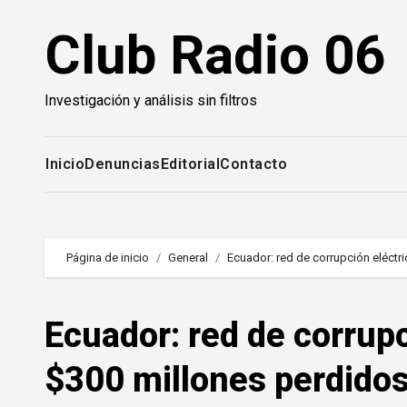
Saltar
Club Radio 06
al
contenido
Investigación y análisis sin filtros
Inicio
Denuncias
Editorial
Contacto
Página de inicio
General
Ecuador: red de corrupción eléctr
Ecuador: red de corrupc
$300 millones perdido