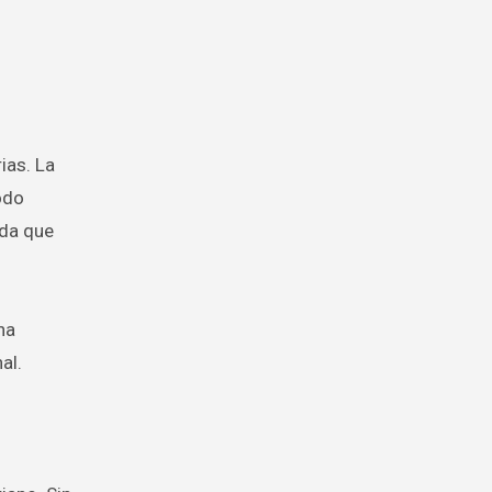
ias. La
odo
nda que
ha
al.