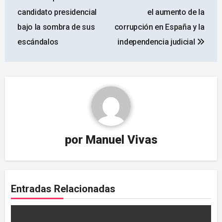
de
candidato presidencial
el aumento de la
entradas
bajo la sombra de sus
corrupción en España y la
escándalos
independencia judicial
por
Manuel Vivas
Entradas Relacionadas