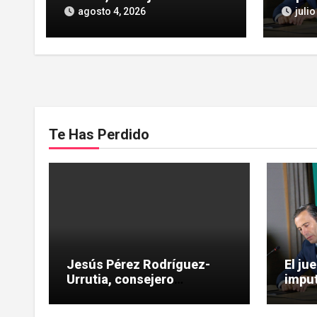
independiente, vinculado a
las He
agosto 4, 2026
julio
maniobras en el rescate de
influe
Tubos Reunidos
Te Has Perdido
Jesús Pérez Rodríguez-
El ju
Urrutia, consejero
imput
independiente, vinculado a
las H
maniobras en el rescate de
influ