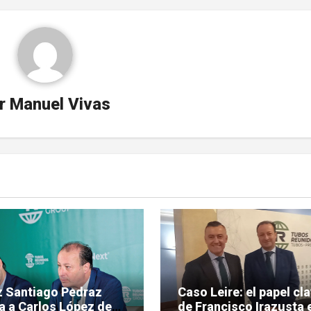
r
Manuel Vivas
ez Santiago Pedraz
Caso Leire: el papel cl
a a Carlos López de
de Francisco Irazusta e