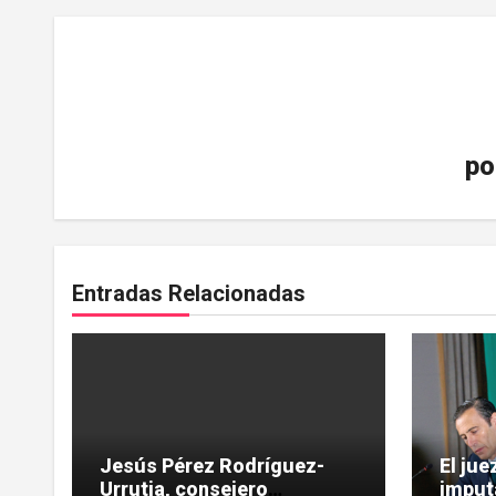
po
Entradas Relacionadas
Jesús Pérez Rodríguez-
El ju
Urrutia, consejero
imput