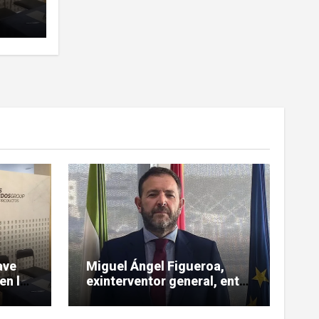
sobre
ave
Miguel Ángel Figueroa,
en la
exinterventor general, entre
 sobre
los investigados en la pieza
SEPI