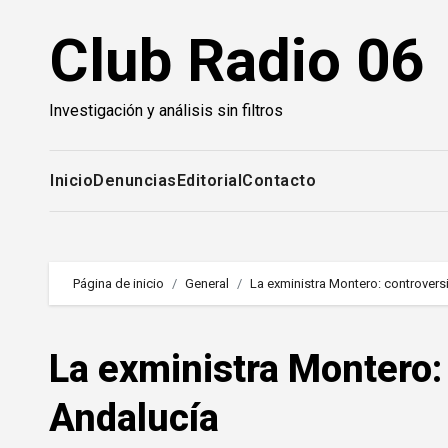
Saltar
Club Radio 06
al
contenido
Investigación y análisis sin filtros
Inicio
Denuncias
Editorial
Contacto
Página de inicio
General
La exministra Montero: controvers
La exministra Montero:
Andalucía