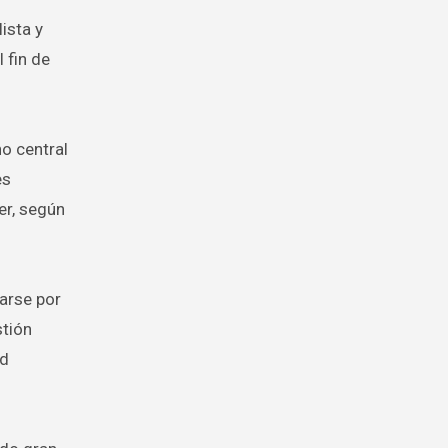
ista y
 fin de
no central
es
er, según
narse por
stión
ad