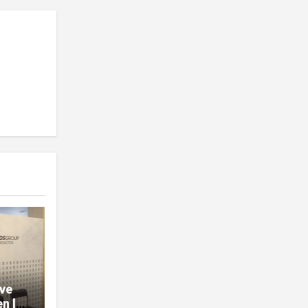
ave
n la