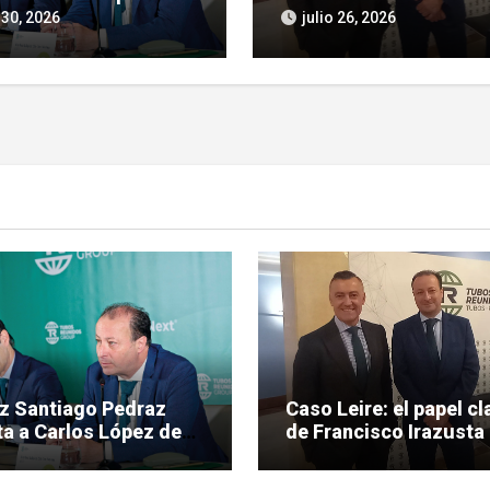
ras por tráfico de
investigación judicial 
 30, 2026
julio 26, 2026
ncias en el caso Leire
Tubos Reunidos
ez Santiago Pedraz
Caso Leire: el papel cl
a a Carlos López de
de Francisco Irazusta 
eras por tráfico de
investigación judicial
encias en el caso Leire
Tubos Reunidos