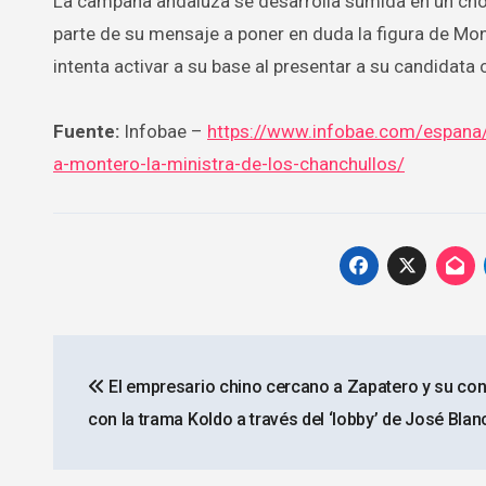
La campaña andaluza se desarrolla sumida en un choq
parte de su mensaje a poner en duda la figura de Mon
intenta activar a su base al presentar a su candidat
Fuente:
Infobae –
https://www.infobae.com/espana/
a-montero-la-ministra-de-los-chanchullos/
Navegación
El empresario chino cercano a Zapatero y su co
de
con la trama Koldo a través del ‘lobby’ de José Blan
entradas