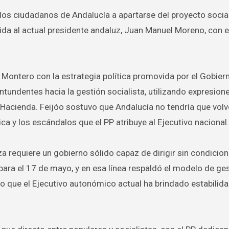
a los ciudadanos de Andalucía a apartarse del proyecto social
ida al actual presidente andaluz, Juan Manuel Moreno, con el
a Montero con la estrategia política promovida por el Gobier
undentes hacia la gestión socialista, utilizando expresion
 Hacienda. Feijóo sostuvo que Andalucía no tendría que volv
ca y los escándalos que el PP atribuye al Ejecutivo nacional.
a requiere un gobierno sólido capaz de dirigir sin condicio
ara el 17 de mayo, y en esa línea respaldó el modelo de ge
 que el Ejecutivo autonómico actual ha brindado estabilid