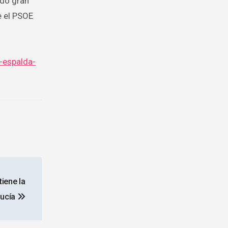
ndo gran
e el PSOE
-espalda-
iene la
lucía