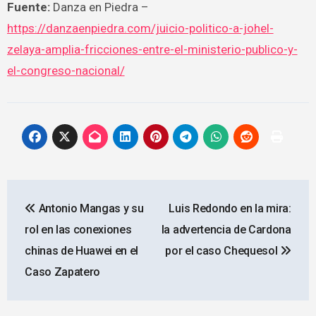
Fuente:
Danza en Piedra –
https://danzaenpiedra.com/juicio-politico-a-johel-
zelaya-amplia-fricciones-entre-el-ministerio-publico-y-
el-congreso-nacional/
Navegación
Antonio Mangas y su
Luis Redondo en la mira:
de
rol en las conexiones
la advertencia de Cardona
entradas
chinas de Huawei en el
por el caso Chequesol
Caso Zapatero