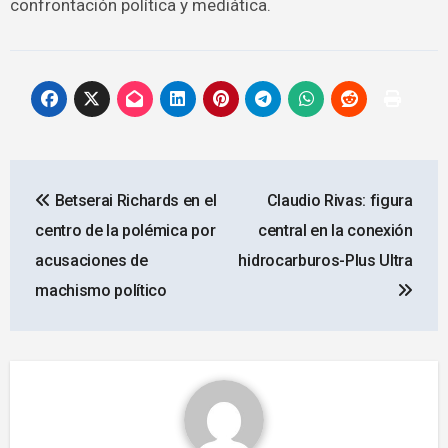
confrontación política y mediática.
Navegación
Betserai Richards en el
Claudio Rivas: figura
de
centro de la polémica por
central en la conexión
entradas
acusaciones de
hidrocarburos-Plus Ultra
machismo político