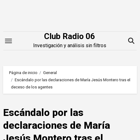
Saltar
al
contenido
Club Radio 06
Investigación y análisis sin filtros
Página de inicio
General
Escándalo por las declaraciones de María Jesús Montero tras el
deceso de los agentes
Escándalo por las
declaraciones de María
Jesús Montero tras el