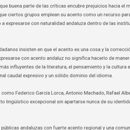
ue buena parte de las críticas encubre prejuicios hacia el
que ciertos grupos emplean su acento como un recurso par
 a expresarse con naturalidad andaluza dentro de las instit
adanos insisten en que el acento es una cosa y la correcci
 expresarse con acento andaluz no significa hacerlo de maner
ás influyentes de la literatura, el pensamiento y la cultura
l caudal expresivo y un sólido dominio del idioma.
 como Federico García Lorca, Antonio Machado, Rafael Albe
to lingüístico excepcional sin apartarse nunca de su identi
 públicas andaluzas con fuerte acento regional y una comu