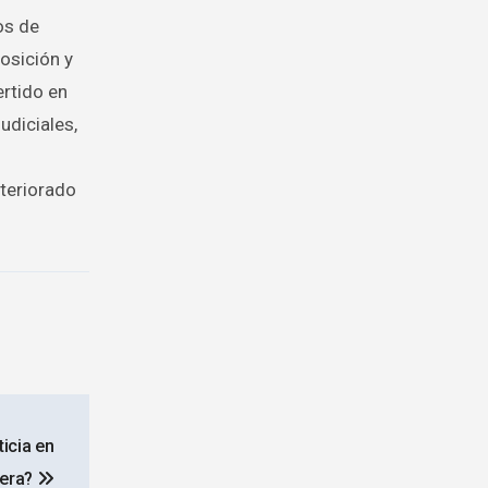
os de
osición y
ertido en
udiciales,
teriorado
ticia en
era?