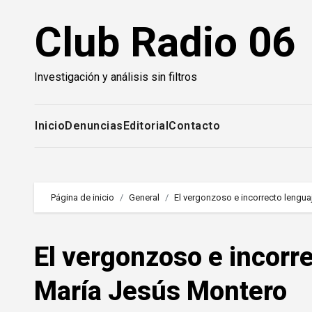
Saltar
Club Radio 06
al
contenido
Investigación y análisis sin filtros
Inicio
Denuncias
Editorial
Contacto
Página de inicio
General
El vergonzoso e incorrecto lengua
El vergonzoso e incorre
María Jesús Montero