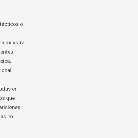
tácticos o
na ministra
rentes
xica,
ional.
iadas en
sos que
ariciones
das en