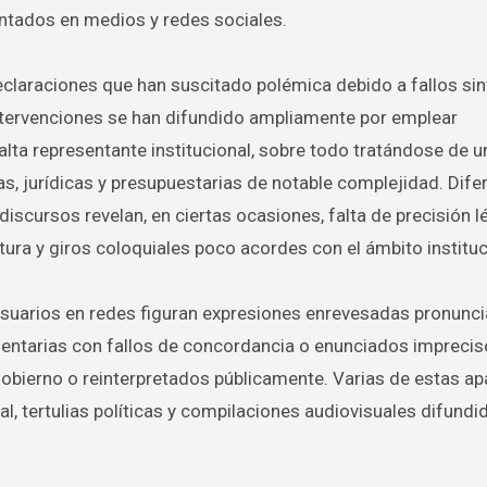
ntados en medios y redes sociales.
eclaraciones que han suscitado polémica debido a fallos sin
ntervenciones se han difundido ampliamente por emplear
ta representante institucional, sobre todo tratándose de u
 jurídicas y presupuestarias de notable complejidad. Dife
scursos revelan, en ciertas ocasiones, falta de precisión lé
ctura y giros coloquiales poco acordes con el ámbito instituc
usuarios en redes figuran expresiones enrevesadas pronunc
entarias con fallos de concordancia o enunciados impreci
obierno o reinterpretados públicamente. Varias de estas ap
l, tertulias políticas y compilaciones audiovisuales difundi