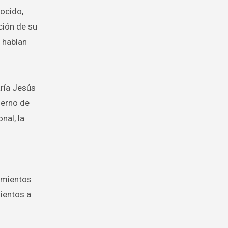
ocido,
ción de su
 hablan
aría Jesús
ierno de
nal, la
imientos
ientos a