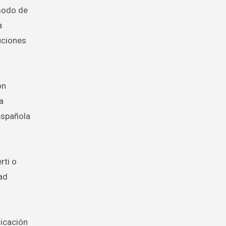
 modo de
a
uciones
ón
a
 española
rti o
dad
nicación