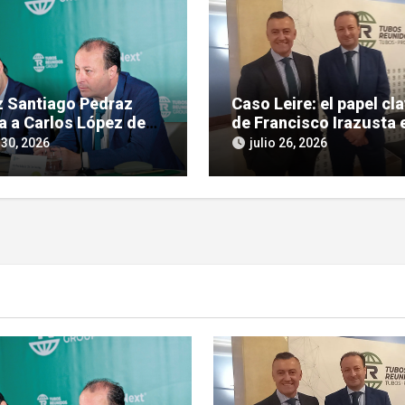
ez Santiago Pedraz
Caso Leire: el papel cl
a a Carlos López de
de Francisco Irazusta e
ras por tráfico de
investigación judicial 
 30, 2026
julio 26, 2026
ncias en el caso Leire
Tubos Reunidos