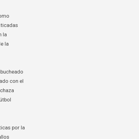
como
iticadas
 la
e la
 abucheado
tado con el
echaza
útbol
icas por la
allos