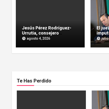
Jesús Pérez Rodríguez-
El ju
Urrutia, consejero
imput
independiente, vinculado a
las He
agosto 4, 2026
julio
maniobras en el rescate de
influe
Tubos Reunidos
Te Has Perdido