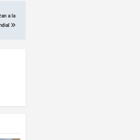
an a la
ndial