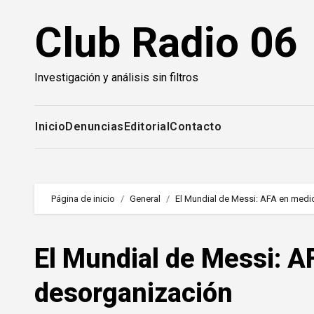
Saltar
Club Radio 06
al
contenido
Investigación y análisis sin filtros
Inicio
Denuncias
Editorial
Contacto
Página de inicio
General
El Mundial de Messi: AFA en medi
El Mundial de Messi: A
desorganización