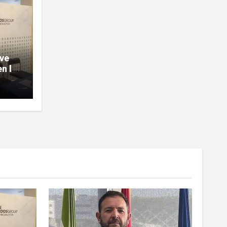
ave
n la
sobre