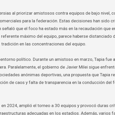
rsias al priorizar amistosos contra equipos de bajo nivel, 
merciales para la federación. Estas decisiones han sido cr
 señaló que el foco ha estado más en la recaudación que en
 y referente máximo del equipo, parece haberse distanciado d
na tradición en las concentraciones del equipo.
l entorno político. Durante un amistoso en marzo, Tapia fue
ra. Paralelamente, el gobierno de Javier Milei sigue enfren
e sociedades anónimas deportivas, una propuesta que Tapia r
ión de caos y falta de transparencia en la conducción del f
 en 2024, amplió el torneo a 30 equipos y provocó duras crít
nfraestructuras adecuadas en los estadios. Además, varios f