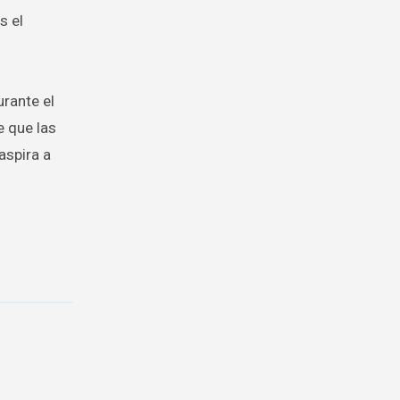
s el
urante el
e que las
aspira a