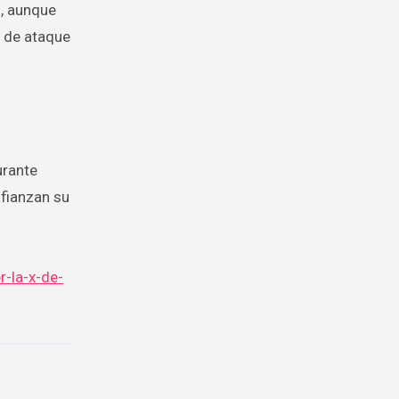
l, aunque
a de ataque
urante
afianzan su
-la-x-de-