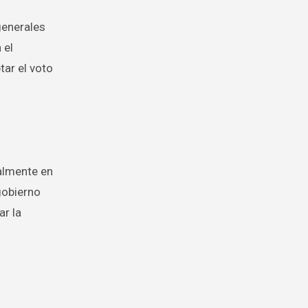
generales
 el
ar el voto
ialmente en
gobierno
ar la