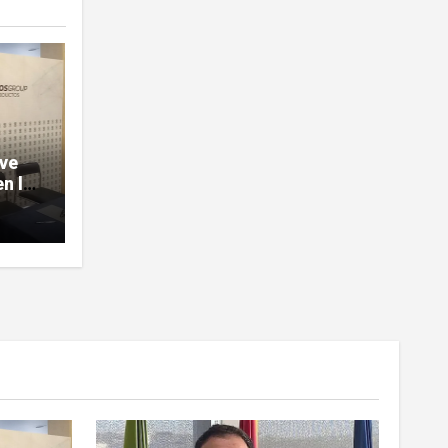
ave
n la
sobre