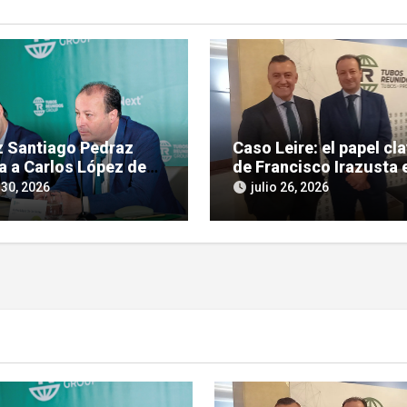
ez Santiago Pedraz
Caso Leire: el papel cl
a a Carlos López de
de Francisco Irazusta e
ras por tráfico de
investigación judicial 
 30, 2026
julio 26, 2026
ncias en el caso Leire
Tubos Reunidos