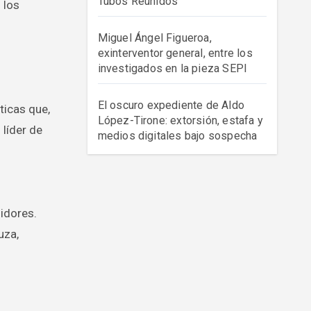
Tubos Reunidos
 los
Miguel Ángel Figueroa,
exinterventor general, entre los
investigados en la pieza SEPI
El oscuro expediente de Aldo
ticas que,
López-Tirone: extorsión, estafa y
 líder de
medios digitales bajo sospecha
idores.
uza,