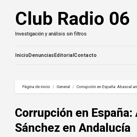
Saltar
Club Radio 06
al
contenido
Investigación y análisis sin filtros
Inicio
Denuncias
Editorial
Contacto
Página de inicio
General
Corrupción en España: Abascal ar
Corrupción en España: 
Sánchez en Andalucía