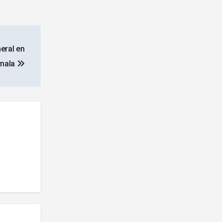
eral en
mala