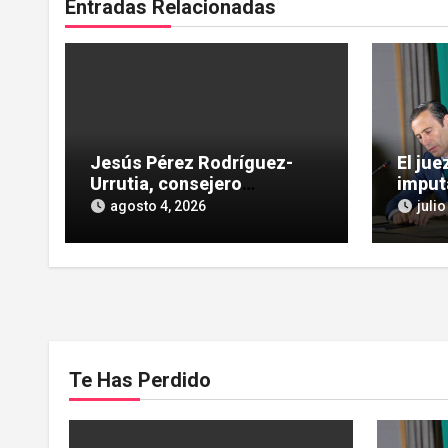
Entradas Relacionadas
Jesús Pérez Rodríguez-
El ju
Urrutia, consejero
imput
independiente, vinculado a
las He
agosto 4, 2026
julio
maniobras en el rescate de
influe
Tubos Reunidos
Te Has Perdido