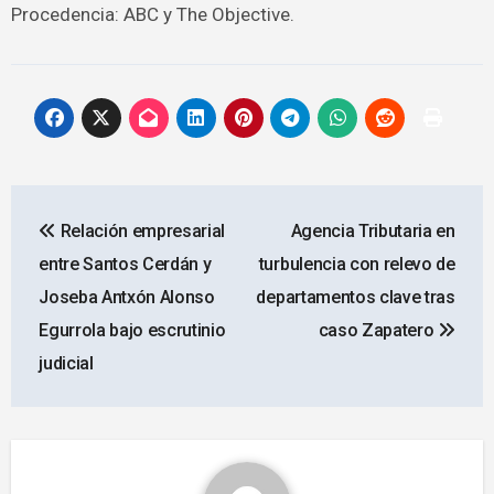
Procedencia: ABC y The Objective.
Navegación
Relación empresarial
Agencia Tributaria en
de
entre Santos Cerdán y
turbulencia con relevo de
entradas
Joseba Antxón Alonso
departamentos clave tras
Egurrola bajo escrutinio
caso Zapatero
judicial