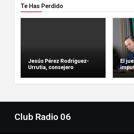
Te Has Perdido
Jesús Pérez Rodríguez-
El ju
Urrutia, consejero
imput
independiente, vinculado a
las H
maniobras en el rescate de
influ
Tubos Reunidos
Club Radio 06