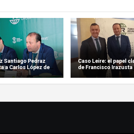
ez Santiago Pedraz
Caso Leire: el papel cl
a a Carlos López de
de Francisco Irazusta 
eras por tráfico de
investigación judicial
encias en el caso Leire
Tubos Reunidos