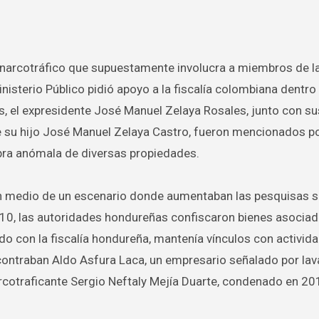
isterio Público pidió apoyo a la fiscalía colombiana dentro
, el expresidente José Manuel Zelaya Rosales, junto con su
 su hijo José Manuel Zelaya Castro, fueron mencionados p
mpra anómala de diversas propiedades.
 en medio de un escenario donde aumentaban las pesquisas 
2010, las autoridades hondureñas confiscaron bienes asociad
rdo con la fiscalía hondureña, mantenía vínculos con activid
ncontraban Aldo Asfura Laca, un empresario señalado por la
narcotraficante Sergio Neftaly Mejía Duarte, condenado en 20