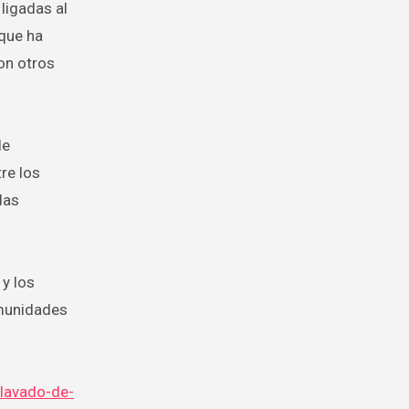
ligadas al
nque ha
on otros
de
re los
das
 y los
omunidades
-lavado-de-