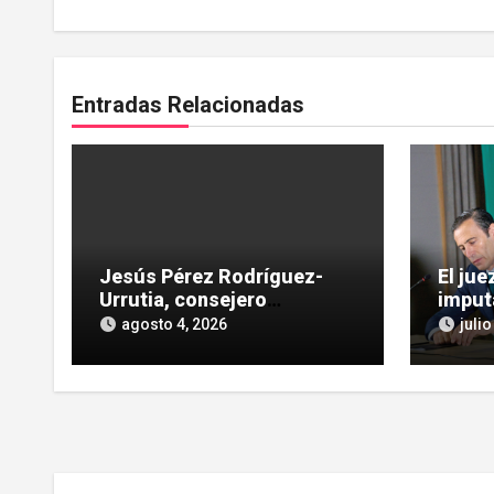
Entradas Relacionadas
Jesús Pérez Rodríguez-
El ju
Urrutia, consejero
imput
independiente, vinculado a
las He
agosto 4, 2026
julio
maniobras en el rescate de
influe
Tubos Reunidos