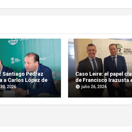
ez Santiago Pedraz
Caso Leire: el papel cl
a a Carlos López de
de Francisco Irazusta e
ras por tráfico de
investigación judicial 
 30, 2026
julio 26, 2026
ncias en el caso Leire
Tubos Reunidos