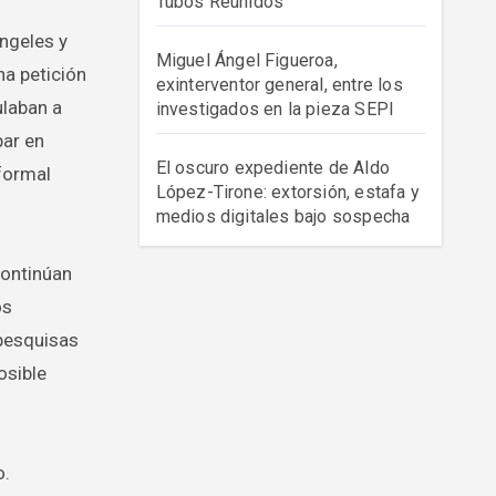
Tubos Reunidos
ngeles y
Miguel Ángel Figueroa,
na petición
exinterventor general, entre los
ulaban a
investigados en la pieza SEPI
par en
El oscuro expediente de Aldo
formal
López-Tirone: extorsión, estafa y
medios digitales bajo sospecha
continúan
os
 pesquisas
osible
o.