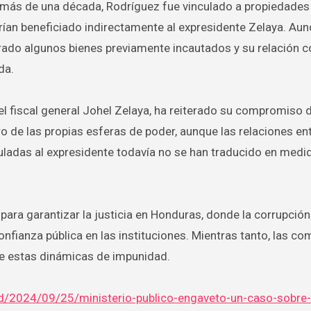
más de una década, Rodríguez fue vinculado a propiedades 
ían beneficiado indirectamente al expresidente Zelaya. Au
ado algunos bienes previamente incautados y su relación c
da.
 el fiscal general Johel Zelaya, ha reiterado su compromiso 
ro de las propias esferas de poder, aunque las relaciones ent
nculadas al expresidente todavía no se han traducido en medi
para garantizar la justicia en Honduras, donde la corrupción
nfianza pública en las instituciones. Mientras tanto, las c
de estas dinámicas de impunidad.
red/2024/09/25/ministerio-publico-engaveto-un-caso-sobre