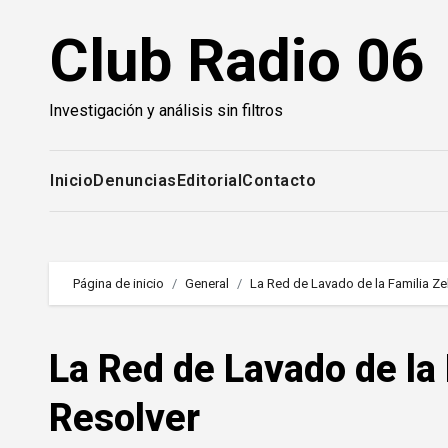
Saltar
Club Radio 06
al
contenido
Investigación y análisis sin filtros
Inicio
Denuncias
Editorial
Contacto
Página de inicio
General
La Red de Lavado de la Familia Zel
La Red de Lavado de la 
Resolver