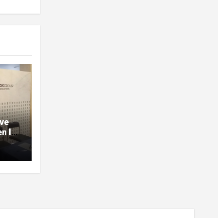
ave
n la
sobre