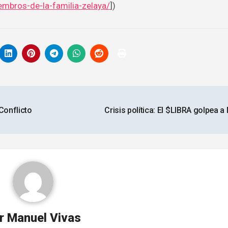
embros-de-la-familia-zelaya/
])
Conflicto
Crisis política: El $LIBRA golpea a
r
Manuel Vivas