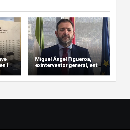
ave
Miguel Ángel Figueroa,
en la
exinterventor general, entre
 sobre
los investigados en la pieza
SEPI