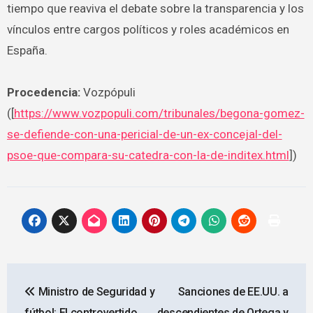
tiempo que reaviva el debate sobre la transparencia y los
vínculos entre cargos políticos y roles académicos en
España.
Procedencia:
Vozpópuli
([
https://www.vozpopuli.com/tribunales/begona-gomez-
se-defiende-con-una-pericial-de-un-ex-concejal-del-
psoe-que-compara-su-catedra-con-la-de-inditex.html
])
Navegación
Ministro de Seguridad y
Sanciones de EE.UU. a
de
fútbol: El controvertido
descendientes de Ortega y