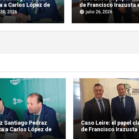
a a Carlos López de
de Francisco Irazusta e
ras por tráfico de
investigación judicial 
 30, 2026
julio 26, 2026
ncias en el caso Leire
Tubos Reunidos
ez Santiago Pedraz
Caso Leire: el papel cl
a a Carlos López de
de Francisco Irazusta 
eras por tráfico de
investigación judicial