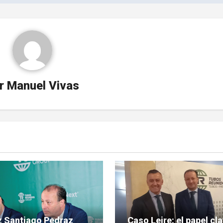
r
Manuel Vivas
ez Santiago Pedraz
Caso Leire: el papel cl