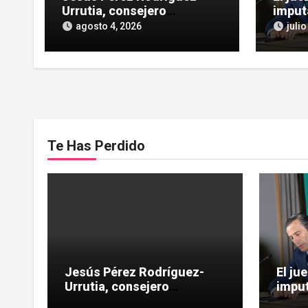
Urrutia, consejero
imput
independiente, vinculado a
las He
agosto 4, 2026
julio
maniobras en el rescate de
influe
Tubos Reunidos
Te Has Perdido
Jesús Pérez Rodríguez-
El ju
Urrutia, consejero
imput
independiente, vinculado a
las H