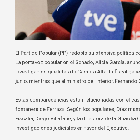
El Partido Popular (PP) redobla su ofensiva política contra los casos de corrupción vinculados al PSOE y el actual Gobierno.
La portavoz popular en el Senado, Alicia García, an
investigación que lidera la Cámara Alta: la fiscal ge
junio, mientras que el ministro del Interior, Fernando
Estas comparecencias están relacionadas con el caso 
fontanera de Ferraz». Según los populares, Díez ma
Fiscalía, Diego Villafañe, y la directora de la Guardi
investigaciones judiciales en favor del Ejecutivo.