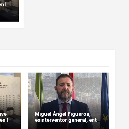
n la
sobre
ave
Miguel Ángel Figueroa,
en la
exinterventor general, entre
 sobre
los investigados en la pieza