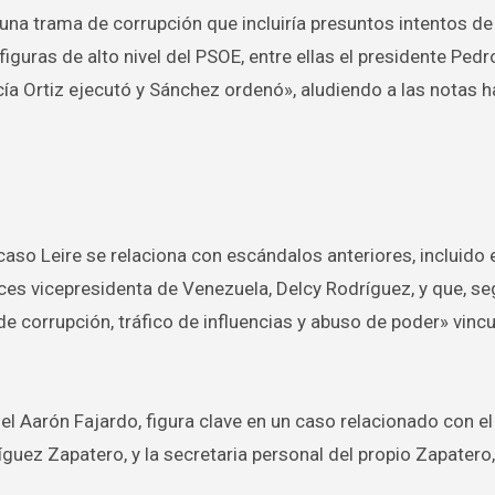
na trama de corrupción que incluiría presuntos intentos de
figuras de alto nivel del PSOE, entre ellas el presidente Ped
cía Ortiz ejecutó y Sánchez ordenó», aludiendo a las notas h
caso Leire se relaciona con escándalos anteriores, incluido 
nces vicepresidenta de Venezuela, Delcy Rodríguez, y que, se
de corrupción, tráfico de influencias y abuso de poder» vincu
 Aarón Fajardo, figura clave en un caso relacionado con e
íguez Zapatero, y la secretaria personal del propio Zapatero