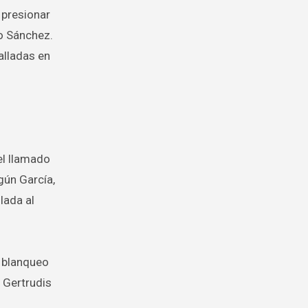
 presionar
ro Sánchez.
alladas en
el llamado
gún García,
lada al
l blanqueo
, Gertrudis