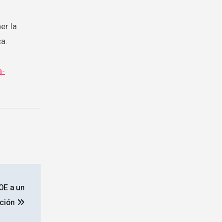
er la
ca.
a-
OE a un
pción