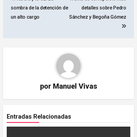
de
sombra de la detención de
detalles sobre Pedro
entradas
un alto cargo
Sánchez y Begoña Gómez
por
Manuel Vivas
Entradas Relacionadas