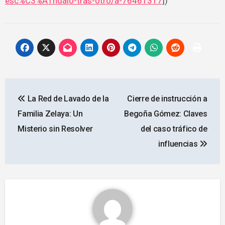
esc%C3%A1ndalo-tras-otro/a-76461317
])
Navegación
La Red de Lavado de la
Cierre de instrucción a
de
Familia Zelaya: Un
Begoña Gómez: Claves
entradas
Misterio sin Resolver
del caso tráfico de
influencias