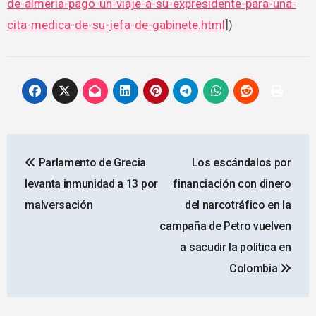
de-almeria-pago-un-viaje-a-su-expresidente-para-una-
cita-medica-de-su-jefa-de-gabinete.html
])
Navegación
Parlamento de Grecia
Los escándalos por
de
levanta inmunidad a 13 por
financiación con dinero
entradas
malversación
del narcotráfico en la
campaña de Petro vuelven
a sacudir la política en
Colombia